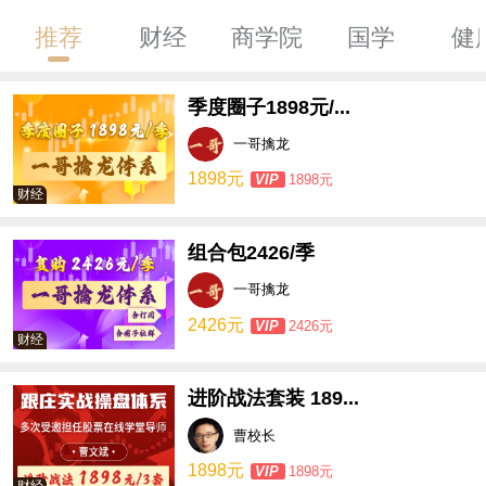
推荐
财经
商学院
国学
健
季度圈子1898元/...
一哥擒龙
1898元
VIP
1898元
财经
组合包2426/季
一哥擒龙
2426元
VIP
2426元
财经
进阶战法套装 189...
曹校长
1898元
VIP
1898元
财经