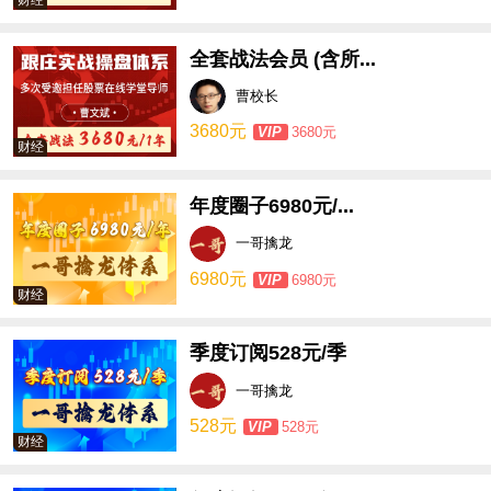
全套战法会员 (含所...
曹校长
3680元
VIP
3680元
财经
年度圈子6980元/...
一哥擒龙
6980元
VIP
6980元
财经
季度订阅528元/季
一哥擒龙
528元
VIP
528元
财经