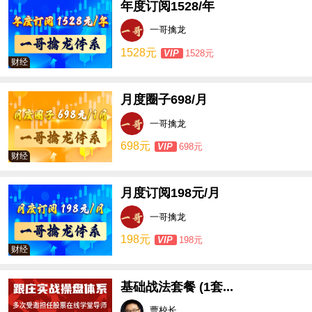
年度订阅1528/年
一哥擒龙
1528元
VIP
1528元
财经
月度圈子698/月
一哥擒龙
698元
VIP
698元
财经
月度订阅198元/月
一哥擒龙
198元
VIP
198元
财经
基础战法套餐 (1套...
曹校长